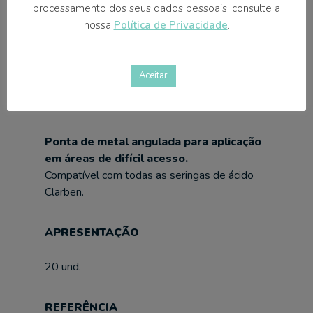
processamento dos seus dados pessoais, consulte a
nossa
Política de Privacidade
.
Solicitar Orçamento
Aceitar
SOBRE O
PRODUTO
Ponta de metal angulada para aplicação
em áreas de difícil acesso.
Compatível com todas as seringas de ácido
Clarben.
APRESENTAÇÃO
20 und.
REFERÊNCIA