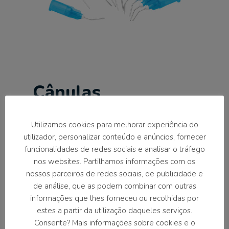
Cânulas
20 und.
Utilizamos cookies para melhorar experiência do
utilizador, personalizar conteúdo e anúncios, fornecer
Substituição de cânulas descartáveis ​​pré-
funcionalidades de redes sociais e analisar o tráfego
curvas para uso de ácido ortofosfórico.
nos websites. Partilhamos informações com os
Comprimento ideal para facilitar a sodificação
nossos parceiros de redes sociais, de publicidade e
do produto na cavidade oral.
de análise, que as podem combinar com outras
Sistema de acoplamento Luer-Lock para uma
informações que lhes forneceu ou recolhidas por
fixação segura da ponta, garantindo uma
estes a partir da utilização daqueles serviços.
perfeita conexão com a seringa de ácido.
Consente? Mais informações sobre cookies e o