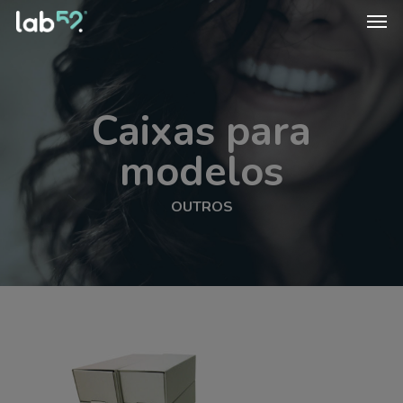
Skip
Men
to
main
content
Caixas para
modelos
OUTROS