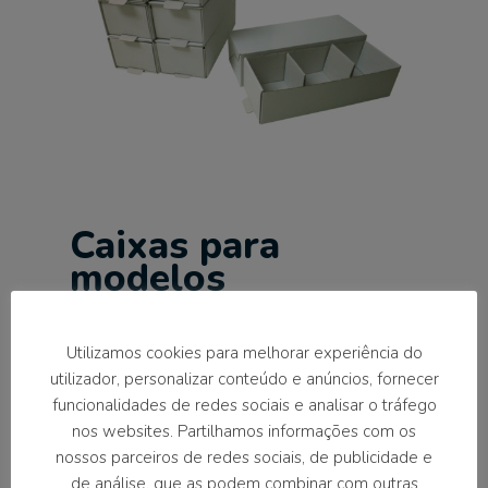
Caixas para
modelos
Caixa de papelão dobrada que ajuda a manter
Utilizamos cookies para melhorar experiência do
os modelos de gesso em ordem. Pode conter
utilizador, personalizar conteúdo e anúncios, fornecer
até três modelos completos (maxilar e
funcionalidades de redes sociais e analisar o tráfego
mandibular).
nos websites. Partilhamos informações com os
nossos parceiros de redes sociais, de publicidade e
de análise, que as podem combinar com outras