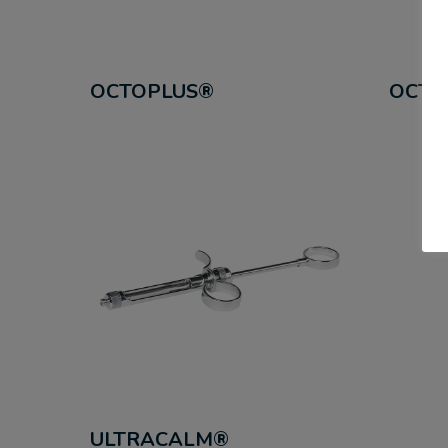
OCTOPLUS®
OCTO
ULTRACALM®