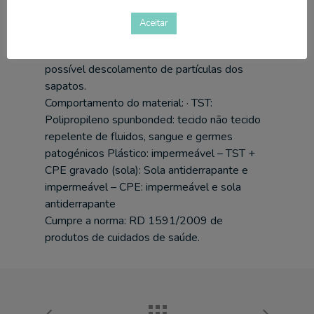
COMPOSIÇÃO
Aceitar
Máxima higiene: garante a higiene, evitando o
possível descolamento de partículas dos
sapatos.
Comportamento do material: · TST:
Polipropileno spunbonded: tecido não tecido
repelente de fluidos, sangue e germes
patogénicos Plástico: impermeável – TST +
CPE gravado (sola): Sola antiderrapante e
impermeável – CPE: impermeável e sola
antiderrapante
Cumpre a norma: RD 1591/2009 de
produtos de cuidados de saúde.