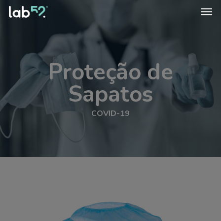
Skip
Men
to
main
content
Proteção de
Sapatos
COVID-19