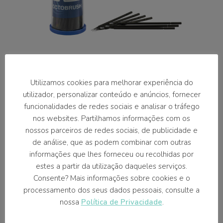
Utilizamos cookies para melhorar experiência do
Octobrush®
utilizador, personalizar conteúdo e anúncios, fornecer
funcionalidades de redes sociais e analisar o tráfego
Longo 1,5mm
nos websites. Partilhamos informações com os
nossos parceiros de redes sociais, de publicidade e
Micro-aplicadores descartáveis, projetados
de análise, que as podem combinar com outras
com pescoço flexível para facilitar a colocação
informações que lhes forneceu ou recolhidas por
do material em áreas de difícil acesso e ponta
estes a partir da utilização daqueles serviços.
composta por fibras. O ângulo e o
Consente? Mais informações sobre cookies e o
comprimento podem ser facilmente
processamento dos seus dados pessoais, consulte a
ajustados, se necessário. Ponta esférica com
nossa
Política de Privacidade
.
diferentes tamanhos (1, 1,5 e 2 mm),
facilmente identificável por cores. Não