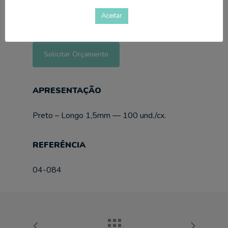
absorvente.
Aceitar
Solicitar Orçamento
APRESENTAÇÃO
Preto – Longo 1,5mm — 100 und./cx.
REFERÊNCIA
04-084