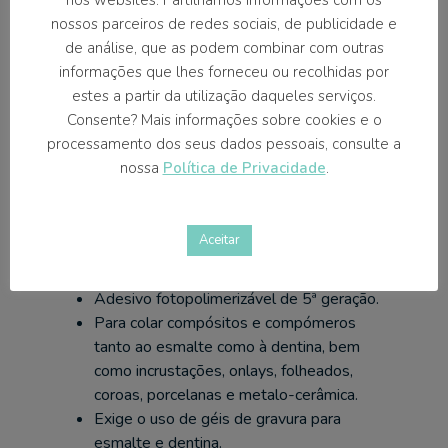
Sistema de gotejamento especialmente
nossos parceiros de redes sociais, de publicidade e
concebido para aplicar a quantidade
de análise, que as podem combinar com outras
necessária.
informações que lhes forneceu ou recolhidas por
estes a partir da utilização daqueles serviços.
Consente? Mais informações sobre cookies e o
processamento dos seus dados pessoais, consulte a
Solicitar Orçamento
nossa
Política de Privacidade
.
SOBRE O
Aceitar
PRODUTO
Adesivo fotopolimerizável de 5ª geração.
Para colar compósitos e compómeros
tanto ao esmalte como à dentina, bem
como incrustações, onlays, folheados,
coroas, porcelanas e metalo-cerâmica.
Exige o uso de géis de gravura para
esmalte e dentina.