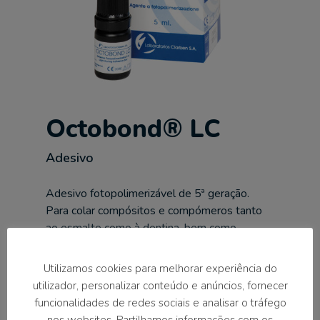
Octobond® LC
Adesivo
Adesivo fotopolimerizável de 5ª geração.
Para colar compósitos e compómeros tanto
ao esmalte como à dentina, bem como
incrustações, onlays, folheados, coroas,
porcelanas e metalo-cerâmica.
Utilizamos cookies para melhorar experiência do
Requer o uso de géis de água-forte para
utilizador, personalizar conteúdo e anúncios, fornecer
esmalte e dentina.
funcionalidades de redes sociais e analisar o tráfego
Excecional força de ligação.
nos websites. Partilhamos informações com os